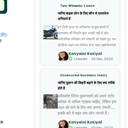
Two Wheeler Loans
जानिए बाइक लोन के लिए कौन से दस्तावेज
अनिवार्य हैं
इन दिनों भारत के अधिकांश प्रमुख शहरों में
यातायात की स्थिति कुछ अच्छी नही है और
 लोन
,
सार्वजनिक परिवहन की परेशानी को देखते हुए, एक
द
दोपहिया वाहन का मालिक होना बहुत खुशकिस्मती
की बात है। यदि आप भी अपने सपनों की बाइक
Katyaini Kotiyal
खरीदने की सोच रहे हैं, मगर उसके लिए एक साथ
.
LinkedIn
02 Dec, 2024
बड़ी रकम नही खर्च करना चाहते हैं तो
बाइक लोन
आपके लिए सबसे उत्तम विकल्प है। वैसे भी अब
Unsecured business loans
ढेरों ऐसे संस्थान उपलब्ध हैं, जो किफायती ब्याज
जानिए दुकान की बिक्री बढ़ाने के लिए क्या तरीके
दर पर बाइक लोन की सुविधा देते हैं। इनके चलते
होते है
कई लोन आज कम मासिक ईएमआई चुका कर
अधिकांश रिटेल दुकानदारों को अपने स्टोर
अपनी मनपसंद बाइक के मालिक होने का सुख ले
अधिक से अधिक ग्राहक चाहिए, लेकिन इस
पा रहे हैं।
लक्ष्य को पाने के लिए क्या करना जरूरी है,
इसके बारे में बहुत कम लोन जानते हैं।
आज इस लेख के माध्यम से हम दुकान की
Katyaini Kotiyal
 के
बिक्री बढ़ा...
.
LinkedIn
30 Dec, 2024