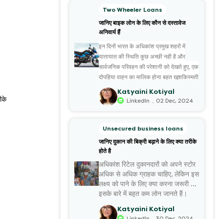
Two Wheeler Loans
जानिए बाइक लोन के लिए कौन से दस्तावेज
अनिवार्य हैं
इन दिनों भारत के अधिकांश प्रमुख शहरों में
यातायात की स्थिति कुछ अच्छी नही है और
सार्वजनिक परिवहन की परेशानी को देखते हुए, एक
दोपहिया वाहन का मालिक होना बहुत खुशकिस्मती
की बात है। यदि आप भी अपने सपनों की बाइक
Katyaini Kotiyal
खरीदने की सोच रहे हैं, मगर उसके लिए एक साथ
ीके
.
LinkedIn
02 Dec, 2024
बड़ी रकम नही खर्च करना चाहते हैं तो
बाइक लोन
आपके लिए सबसे उत्तम विकल्प है। वैसे भी अब
Unsecured business loans
ढेरों ऐसे संस्थान उपलब्ध हैं, जो किफायती ब्याज
जानिए दुकान की बिक्री बढ़ाने के लिए क्या तरीके
दर पर बाइक लोन की सुविधा देते हैं। इनके चलते
होते है
कई लोन आज कम मासिक ईएमआई चुका कर
अधिकांश रिटेल दुकानदारों को अपने स्टोर
अपनी मनपसंद बाइक के मालिक होने का सुख ले
अधिक से अधिक ग्राहक चाहिए, लेकिन इस
पा रहे हैं।
लक्ष्य को पाने के लिए क्या करना जरूरी है,
इसके बारे में बहुत कम लोन जानते हैं।
आज इस लेख के माध्यम से हम दुकान की
Katyaini Kotiyal
बिक्री बढ़ा...
.
LinkedIn
30 Dec, 2024