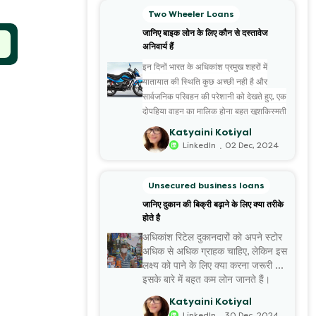
Two Wheeler Loans
जानिए बाइक लोन के लिए कौन से दस्तावेज
अनिवार्य हैं
इन दिनों भारत के अधिकांश प्रमुख शहरों में
यातायात की स्थिति कुछ अच्छी नही है और
सार्वजनिक परिवहन की परेशानी को देखते हुए, एक
दोपहिया वाहन का मालिक होना बहुत खुशकिस्मती
की बात है। यदि आप भी अपने सपनों की बाइक
Katyaini Kotiyal
खरीदने की सोच रहे हैं, मगर उसके लिए एक साथ
.
LinkedIn
02 Dec, 2024
बड़ी रकम नही खर्च करना चाहते हैं तो
बाइक लोन
आपके लिए सबसे उत्तम विकल्प है। वैसे भी अब
Unsecured business loans
ढेरों ऐसे संस्थान उपलब्ध हैं, जो किफायती ब्याज
जानिए दुकान की बिक्री बढ़ाने के लिए क्या तरीके
दर पर बाइक लोन की सुविधा देते हैं। इनके चलते
होते है
कई लोन आज कम मासिक ईएमआई चुका कर
अधिकांश रिटेल दुकानदारों को अपने स्टोर
अपनी मनपसंद बाइक के मालिक होने का सुख ले
अधिक से अधिक ग्राहक चाहिए, लेकिन इस
पा रहे हैं।
लक्ष्य को पाने के लिए क्या करना जरूरी है,
इसके बारे में बहुत कम लोन जानते हैं।
आज इस लेख के माध्यम से हम दुकान की
Katyaini Kotiyal
बिक्री बढ़ा...
.
LinkedIn
30 Dec, 2024