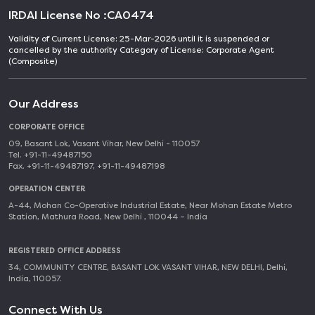
IRDAI License No :
CA0474
Validity of Current License: 25-Mar-2026 until it is suspended or
cancelled by the authority Category of License: Corporate Agent
(Composite)
Our Address
CORPORATE OFFICE
09, Basant Lok, Vasant Vihar, New Delhi - 110057
Tel. +91-11-49487150
Fax. +91-11-49487197, +91-11-49487198
OPERATION CENTER
A-44, Mohan Co-Operative Industrial Estate, Near Mohan Estate Metro
Station, Mathura Road, New Delhi , 110044 – India
REGISTERED OFFICE ADDRESS
34, COMMUNITY CENTRE, BASANT LOK VASANT VIHAR, NEW DELHI, Delhi,
India, 110057.
Connect With Us