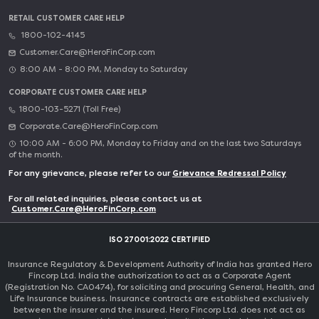
RETAIL CUSTOMER CARE HELP
1800-102-4145
Customer.Care@HeroFinCorp.com
8:00 AM - 8:00 PM, Monday to Saturday
CORPORATE CUSTOMER CARE HELP
1800-103-5271 (Toll Free)
Corporate.Care@HeroFinCorp.com
10:00 AM - 6:00 PM, Monday to Friday and on the last two Saturdays
of the month.
For any grievance, please refer to our
Grievance Redressal Policy
For all related inquiries, please contact us at
Customer.Care@HeroFinCorp.com
ISO 27001:2022 CERTIFIED
Insurance Regulatory & Development Authority of India has granted Hero
Fincorp Ltd. India the authorization to act as a Corporate Agent
(Registration No. CA0474), for soliciting and procuring General, Health, and
Life Insurance business. Insurance contracts are established exclusively
between the insurer and the insured. Hero Fincorp Ltd. does not act as