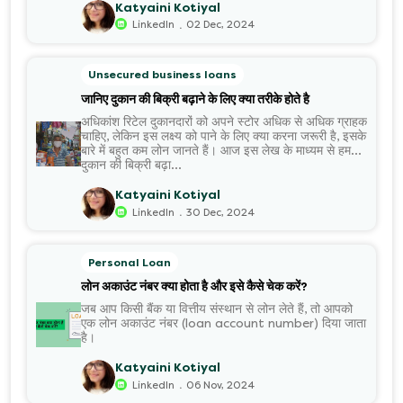
Katyaini Kotiyal
बाइक लोन
.
LinkedIn
02 Dec, 2024
आपके लिए सबसे उत्तम विकल्प है। वैसे भी अब ढेरों ऐसे संस्थान उपलब्ध हैं,
जो किफायती ब्याज दर पर बाइक लोन की सुविधा देते हैं। इनके चलते कई
लोन आज कम मासिक ईएमआई चुका कर अपनी मनपसंद बाइक के मालिक
Unsecured business loans
होने का सुख ले पा रहे हैं।
जानिए दुकान की बिक्री बढ़ाने के लिए क्या तरीके होते है
अधिकांश रिटेल दुकानदारों को अपने स्टोर अधिक से अधिक ग्राहक
चाहिए, लेकिन इस लक्ष्य को पाने के लिए क्या करना जरूरी है, इसके
बारे में बहुत कम लोन जानते हैं। आज इस लेख के माध्यम से हम
दुकान की बिक्री बढ़ा...
Katyaini Kotiyal
.
LinkedIn
30 Dec, 2024
Personal Loan
लोन अकाउंट नंबर क्या होता है और इसे कैसे चेक करें?
जब आप किसी बैंक या वित्तीय संस्थान से लोन लेते हैं, तो आपको
एक लोन अकाउंट नंबर (loan account number) दिया जाता
है।
Katyaini Kotiyal
.
LinkedIn
06 Nov, 2024