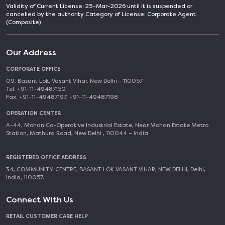
Validity of Current License: 25-Mar-2026 until it is suspended or
cancelled by the authority Category of License: Corporate Agent
(Composite)
Our Address
CORPORATE OFFICE
09, Basant Lok, Vasant Vihar, New Delhi - 110057
Tel. +91-11-49487150
Fax. +91-11-49487197, +91-11-49487198
OPERATION CENTER
A-44, Mohan Co-Operative Industrial Estate, Near Mohan Estate Metro
Station, Mathura Road, New Delhi , 110044 – India
REGISTERED OFFICE ADDRESS
34, COMMUNITY CENTRE, BASANT LOK VASANT VIHAR, NEW DELHI, Delhi,
India, 110057.
Connect With Us
RETAIL CUSTOMER CARE HELP