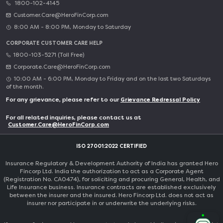
1800-102-4145
Customer.Care@HeroFinCorp.com
8:00 AM - 8:00 PM, Monday to Saturday
CORPORATE CUSTOMER CARE HELP
1800-103-5271 (Toll Free)
Corporate.Care@HeroFinCorp.com
10:00 AM - 6:00 PM, Monday to Friday and on the last two Saturdays
of the month.
For any grievance, please refer to our
Grievance Redressal Policy
For all related inquiries, please contact us at
Customer.Care@HeroFinCorp.com
ISO 27001:2022 CERTIFIED
Insurance Regulatory & Development Authority of India has granted Hero
Fincorp Ltd. India the authorization to act as a Corporate Agent
(Registration No. CA0474), for soliciting and procuring General, Health, and
Life Insurance business. Insurance contracts are established exclusively
between the insurer and the insured. Hero Fincorp Ltd. does not act as
insurer nor participate in or underwrite the underlying risks.