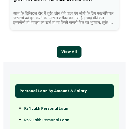
आज के डिजिटल दौर में तुरंत लोन देने वाला ऐप लोगों के लिए फाइनेंशियल
जरूरतों को पूरा करने का आसान तरीका बन गया है। चाहे मेडिकल
इमरजेंसी हो, यात्रा का खर्च हो या किसी जरूरी बिल का भुगतान, तुरंत लोन
देने वाले ऐप्स कुछ ही मिनटों में ऑनलाइन लोन की सुविधा प्रदान करते हैं।
सही ऐप चुनना जरूरी है ताकि आपको सुरक्षित, पारदर्शी और सुविधाजनक
लोन अनुभव मिल सके।
View All
Personal Loan By Amount & Salary
Rs 1 Lakh Personal Loan
Rs 2 Lakh Personal Loan