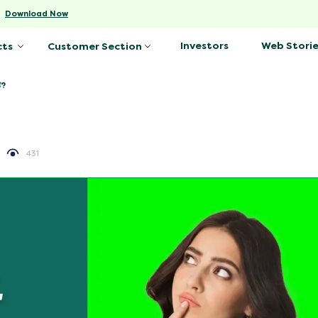
-
Download Now
Investors
Web Storie
cts
Customer Section
ै?
431