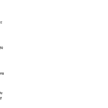
िट
ीधे
र रख
ीय
ीं