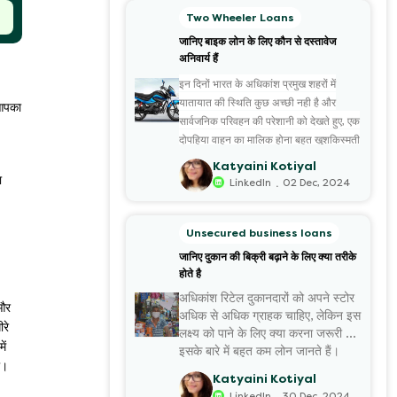
Two Wheeler Loans
जानिए बाइक लोन के लिए कौन से दस्तावेज
अनिवार्य हैं
इन दिनों भारत के अधिकांश प्रमुख शहरों में
यातायात की स्थिति कुछ अच्छी नही है और
 आपका
सार्वजनिक परिवहन की परेशानी को देखते हुए, एक
दोपहिया वाहन का मालिक होना बहुत खुशकिस्मती
की बात है। यदि आप भी अपने सपनों की बाइक
Katyaini Kotiyal
खरीदने की सोच रहे हैं, मगर उसके लिए एक साथ
ा
.
LinkedIn
02 Dec, 2024
बड़ी रकम नही खर्च करना चाहते हैं तो
बाइक लोन
आपके लिए सबसे उत्तम विकल्प है। वैसे भी अब
Unsecured business loans
ढेरों ऐसे संस्थान उपलब्ध हैं, जो किफायती ब्याज
जानिए दुकान की बिक्री बढ़ाने के लिए क्या तरीके
दर पर बाइक लोन की सुविधा देते हैं। इनके चलते
होते है
कई लोन आज कम मासिक ईएमआई चुका कर
अधिकांश रिटेल दुकानदारों को अपने स्टोर
अपनी मनपसंद बाइक के मालिक होने का सुख ले
 और
अधिक से अधिक ग्राहक चाहिए, लेकिन इस
पा रहे हैं।
रे
लक्ष्य को पाने के लिए क्या करना जरूरी है,
ें
इसके बारे में बहुत कम लोन जानते हैं।
ो।
आज इस लेख के माध्यम से हम दुकान की
Katyaini Kotiyal
बिक्री बढ़ा...
.
LinkedIn
30 Dec, 2024