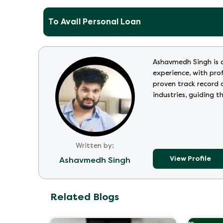
To Avail Personal Loan
Ashavmedh Singh is 
experience, with pro
proven track record 
industries, guiding 
Written by:
View Profile
Ashavmedh Singh
Related Blogs