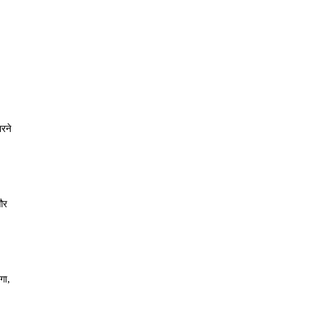
रने
और
गा,