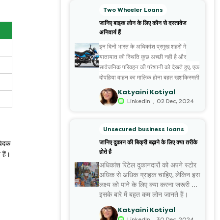
Two Wheeler Loans
जानिए बाइक लोन के लिए कौन से दस्तावेज
अनिवार्य हैं
इन दिनों भारत के अधिकांश प्रमुख शहरों में
यातायात की स्थिति कुछ अच्छी नही है और
सार्वजनिक परिवहन की परेशानी को देखते हुए, एक
दोपहिया वाहन का मालिक होना बहुत खुशकिस्मती
की बात है। यदि आप भी अपने सपनों की बाइक
Katyaini Kotiyal
खरीदने की सोच रहे हैं, मगर उसके लिए एक साथ
.
LinkedIn
02 Dec, 2024
बड़ी रकम नही खर्च करना चाहते हैं तो
बाइक लोन
आपके लिए सबसे उत्तम विकल्प है। वैसे भी अब
Unsecured business loans
ढेरों ऐसे संस्थान उपलब्ध हैं, जो किफायती ब्याज
जानिए दुकान की बिक्री बढ़ाने के लिए क्या तरीके
वेदक
दर पर बाइक लोन की सुविधा देते हैं। इनके चलते
होते है
हैं।
कई लोन आज कम मासिक ईएमआई चुका कर
अधिकांश रिटेल दुकानदारों को अपने स्टोर
अपनी मनपसंद बाइक के मालिक होने का सुख ले
अधिक से अधिक ग्राहक चाहिए, लेकिन इस
पा रहे हैं।
लक्ष्य को पाने के लिए क्या करना जरूरी है,
इसके बारे में बहुत कम लोन जानते हैं।
आज इस लेख के माध्यम से हम दुकान की
Katyaini Kotiyal
बिक्री बढ़ा...
.
LinkedIn
30 Dec, 2024