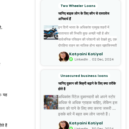
Two Wheeler Loans
जानिए बाइक लोन के लिए कौन से दस्तावेज
अनिवार्य हैं
ै,
इन दिनों भारत के अधिकांश प्रमुख शहरों में
यातायात की स्थिति कुछ अच्छी नही है और
सार्वजनिक परिवहन की परेशानी को देखते हुए, एक
दोपहिया वाहन का मालिक होना बहुत खुशकिस्मती
की बात है। यदि आप भी अपने सपनों की बाइक
Katyaini Kotiyal
खरीदने की सोच रहे हैं, मगर उसके लिए एक साथ
.
LinkedIn
02 Dec, 2024
बड़ी रकम नही खर्च करना चाहते हैं तो
ा
बाइक लोन
आपके लिए सबसे उत्तम विकल्प है। वैसे भी अब
Unsecured business loans
ढेरों ऐसे संस्थान उपलब्ध हैं, जो किफायती ब्याज
जानिए दुकान की बिक्री बढ़ाने के लिए क्या तरीके
दर पर बाइक लोन की सुविधा देते हैं। इनके चलते
होते है
कई लोन आज कम मासिक ईएमआई चुका कर
तः यह
अधिकांश रिटेल दुकानदारों को अपने स्टोर
अपनी मनपसंद बाइक के मालिक होने का सुख ले
अधिक से अधिक ग्राहक चाहिए, लेकिन इस
पा रहे हैं।
लक्ष्य को पाने के लिए क्या करना जरूरी है,
इसके बारे में बहुत कम लोन जानते हैं।
आज इस लेख के माध्यम से हम दुकान की
Katyaini Kotiyal
े हैं
बिक्री बढ़ा...
.
LinkedIn
30 Dec, 2024