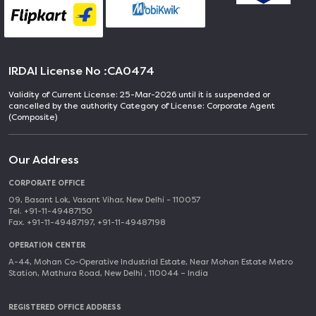
IRDAI License No :
CA0474
Validity of Current License: 25-Mar-2026 until it is suspended or
cancelled by the authority Category of License: Corporate Agent
(Composite)
Our Address
CORPORATE OFFICE
09, Basant Lok, Vasant Vihar, New Delhi - 110057
Tel. +91-11-49487150
Fax. +91-11-49487197, +91-11-49487198
OPERATION CENTER
A-44, Mohan Co-Operative Industrial Estate, Near Mohan Estate Metro
Station, Mathura Road, New Delhi , 110044 – India
REGISTERED OFFICE ADDRESS