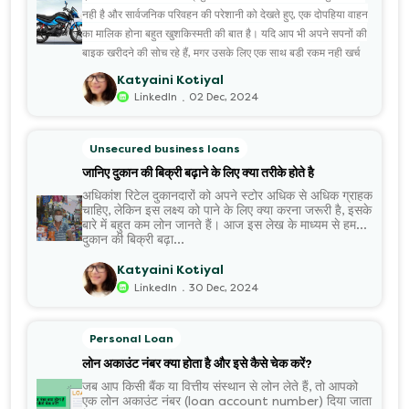
नही है और सार्वजनिक परिवहन की परेशानी को देखते हुए, एक दोपहिया वाहन
का मालिक होना बहुत खुशकिस्मती की बात है। यदि आप भी अपने सपनों की
बाइक खरीदने की सोच रहे हैं, मगर उसके लिए एक साथ बड़ी रकम नही खर्च
करना चाहते हैं तो
Katyaini Kotiyal
बाइक लोन
.
LinkedIn
02 Dec, 2024
आपके लिए सबसे उत्तम विकल्प है। वैसे भी अब ढेरों ऐसे संस्थान उपलब्ध हैं,
जो किफायती ब्याज दर पर बाइक लोन की सुविधा देते हैं। इनके चलते कई
लोन आज कम मासिक ईएमआई चुका कर अपनी मनपसंद बाइक के मालिक
Unsecured business loans
होने का सुख ले पा रहे हैं।
जानिए दुकान की बिक्री बढ़ाने के लिए क्या तरीके होते है
अधिकांश रिटेल दुकानदारों को अपने स्टोर अधिक से अधिक ग्राहक
चाहिए, लेकिन इस लक्ष्य को पाने के लिए क्या करना जरूरी है, इसके
बारे में बहुत कम लोन जानते हैं। आज इस लेख के माध्यम से हम
दुकान की बिक्री बढ़ा...
Katyaini Kotiyal
.
LinkedIn
30 Dec, 2024
Personal Loan
लोन अकाउंट नंबर क्या होता है और इसे कैसे चेक करें?
जब आप किसी बैंक या वित्तीय संस्थान से लोन लेते हैं, तो आपको
एक लोन अकाउंट नंबर (loan account number) दिया जाता