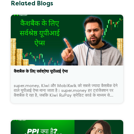
Related Blogs
कैशबैक के लिए सर्वश्रेष्ठ यूपीआई ऐप्स
super.money, Kiwi और MobiKwik को सबसे ज्यादा कैशबैक देने
वाले यूपीआई ऐप्स माना जाता है। super.money हर ट्रांजैक्शन पर
कैशबैक दे रहा है, जबकि Kiwi RuPay क्रेडिट कार्ड के माध्यम से
ऑफलाइन UPI पेमेंट पर 1.5 प्रतिशत तक कैशबैक की सुविधा है। वहीं
Google Pay और Paytm को भी रिवॉर्ड्स के लिए अच्छा विकल्प माना
जाता है।