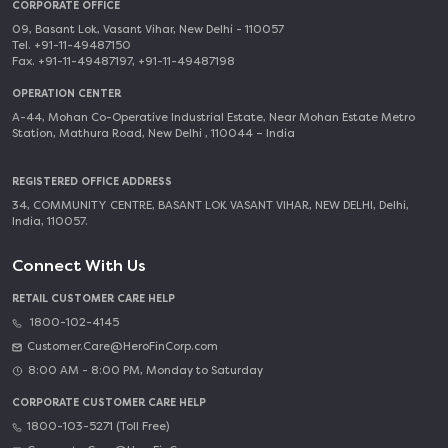
CORPORATE OFFICE
09, Basant Lok, Vasant Vihar, New Delhi - 110057
Tel. +91-11-49487150
Fax. +91-11-49487197, +91-11-49487198
OPERATION CENTER
A-44, Mohan Co-Operative Industrial Estate, Near Mohan Estate Metro
Station, Mathura Road, New Delhi , 110044 – India
REGISTERED OFFICE ADDRESS
34, COMMUNITY CENTRE, BASANT LOK VASANT VIHAR, NEW DELHI, Delhi,
India, 110057.
Connect With Us
RETAIL CUSTOMER CARE HELP
1800-102-4145
Customer.Care@HeroFinCorp.com
8:00 AM - 8:00 PM, Monday to Saturday
CORPORATE CUSTOMER CARE HELP
1800-103-5271 (Toll Free)