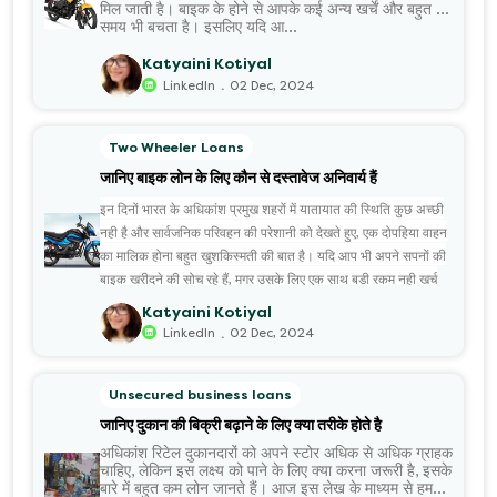
मिल जाती है। बाइक के होने से आपके कई अन्य खर्चें और बहुत सा
समय भी बचता है। इसलिए यदि आ...
Katyaini Kotiyal
.
LinkedIn
02 Dec, 2024
Two Wheeler Loans
जानिए बाइक लोन के लिए कौन से दस्तावेज अनिवार्य हैं
इन दिनों भारत के अधिकांश प्रमुख शहरों में यातायात की स्थिति कुछ अच्छी
नही है और सार्वजनिक परिवहन की परेशानी को देखते हुए, एक दोपहिया वाहन
का मालिक होना बहुत खुशकिस्मती की बात है। यदि आप भी अपने सपनों की
बाइक खरीदने की सोच रहे हैं, मगर उसके लिए एक साथ बड़ी रकम नही खर्च
करना चाहते हैं तो
Katyaini Kotiyal
बाइक लोन
.
LinkedIn
02 Dec, 2024
आपके लिए सबसे उत्तम विकल्प है। वैसे भी अब ढेरों ऐसे संस्थान उपलब्ध हैं,
जो किफायती ब्याज दर पर बाइक लोन की सुविधा देते हैं। इनके चलते कई
लोन आज कम मासिक ईएमआई चुका कर अपनी मनपसंद बाइक के मालिक
Unsecured business loans
होने का सुख ले पा रहे हैं।
जानिए दुकान की बिक्री बढ़ाने के लिए क्या तरीके होते है
अधिकांश रिटेल दुकानदारों को अपने स्टोर अधिक से अधिक ग्राहक
चाहिए, लेकिन इस लक्ष्य को पाने के लिए क्या करना जरूरी है, इसके
बारे में बहुत कम लोन जानते हैं। आज इस लेख के माध्यम से हम