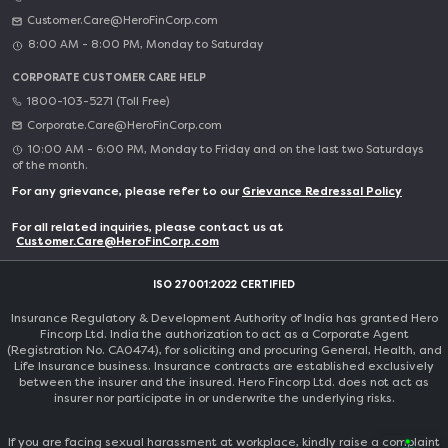
Customer.Care@HeroFinCorp.com
8:00 AM - 8:00 PM, Monday to Saturday
CORPORATE CUSTOMER CARE HELP
1800-103-5271 (Toll Free)
Corporate.Care@HeroFinCorp.com
10:00 AM - 6:00 PM, Monday to Friday and on the last two Saturdays
of the month.
For any grievance, please refer to our
Grievance Redressal Policy
For all related inquiries, please contact us at
Customer.Care@HeroFinCorp.com
ISO 27001:2022 CERTIFIED
Insurance Regulatory & Development Authority of India has granted Hero
Fincorp Ltd. India the authorization to act as a Corporate Agent
(Registration No. CA0474), for soliciting and procuring General, Health, and
Life Insurance business. Insurance contracts are established exclusively
between the insurer and the insured. Hero Fincorp Ltd. does not act as
insurer nor participate in or underwrite the underlying risks.
If you are facing sexual harassment at workplace, kindly raise a complaint