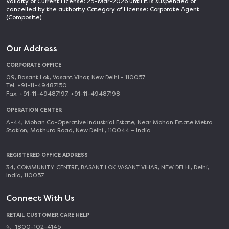
Validity of Current License: 25-Mar-2026 until it is suspended or
cancelled by the authority Category of License: Corporate Agent
(Composite)
Our Address
CORPORATE OFFICE
09, Basant Lok, Vasant Vihar, New Delhi - 110057
Tel. +91-11-49487150
Fax. +91-11-49487197, +91-11-49487198
OPERATION CENTER
A-44, Mohan Co-Operative Industrial Estate, Near Mohan Estate Metro
Station, Mathura Road, New Delhi , 110044 – India
REGISTERED OFFICE ADDRESS
34, COMMUNITY CENTRE, BASANT LOK VASANT VIHAR, NEW DELHI, Delhi,
India, 110057.
Connect With Us
RETAIL CUSTOMER CARE HELP
1800-102-4145